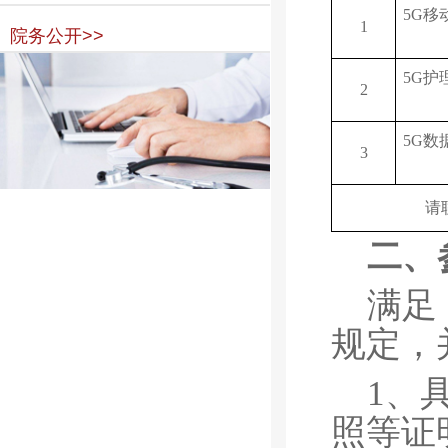
5G移
1
院务公开>>
5G护
2
5G数
3
请
二、
满足
规定，
1、
照等证