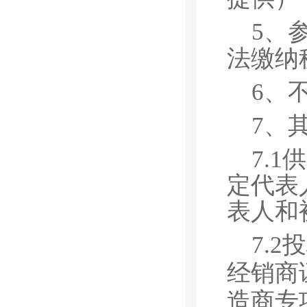
5、
法缴纳
6、
7、
7.1
供
定代表
表人和
7.2
投
经销商
造商专