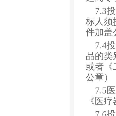
7.3
投
标人须
件加盖
7.4
投
品的类
或者《
公章）
7.5
医
《医疗
7.6
投