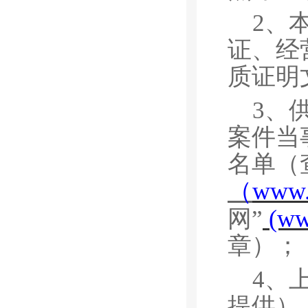
2、
证、经
质证明
3、
案件当
名单（
（
www.c
(w
网”
章）；
4、
提供）