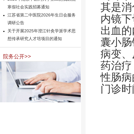
其是消
寒假社会实践招募通知
江苏省第二中医院2026年生日会服务
内镜下
调研公告
出血的
关于开展2025年澄江针灸学派学术思
囊小肠
想传承研究人才培项目的通知
病变、
院务公开>>
药治疗
性肠病
门诊时