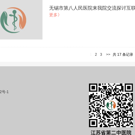
无锡市第八人民医院来我院交流探讨互
更多》
1
2
3
>>
共 17 条记录
2号-1