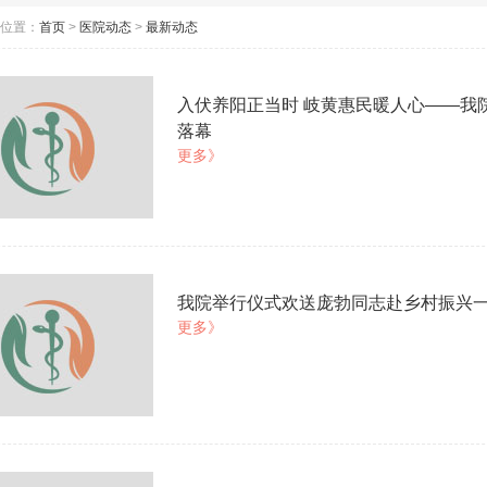
位置：
首页
>
医院动态
>
最新动态
入伏养阳正当时 岐黄惠民暖人心——我
落幕
更多》
我院举行仪式欢送庞勃同志赴乡村振兴
更多》