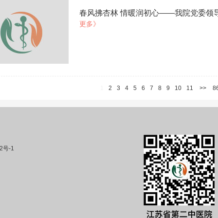
春风拂杏林 情暖润初心——我院党委领
更多》
1
2
3
4
5
6
7
8
9
10
11
>>
8
2号-1