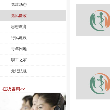
党建动态
党风廉政
思想教育
行风建设
青年园地
职工之家
党纪法规
在线咨询>>