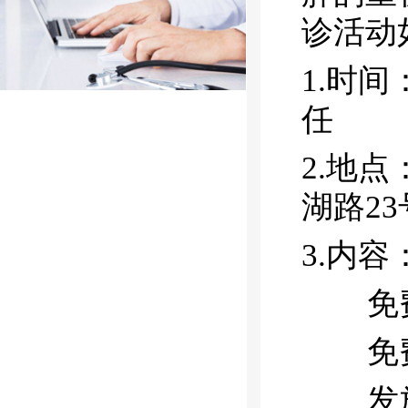
诊活动
1.
时间：
任
2.
地点
湖路23
3.
内容
免费
免费
发