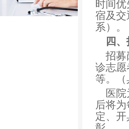
时间优
宿及交
系）。
四、
招募
诊志愿
等。（
医院
后将为
定、开
彰。