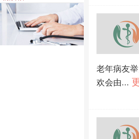
老年病友举
欢会由...