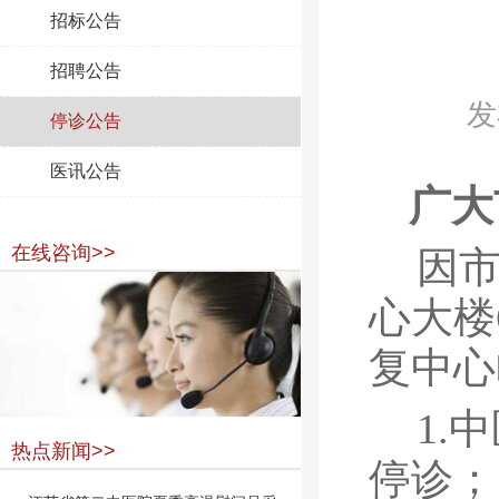
招标公告
招聘公告
发
停诊公告
医讯公告
广大
在线咨询>>
因
心大楼
复中心
1.
热点新闻>>
停诊；