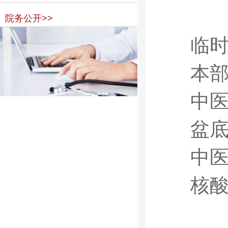
院务公开>>
临
本
中
盆
中
核