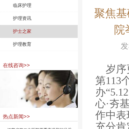
临床护理
聚焦基
护理资讯
院
护士之家
护理教育
发
在线咨询>>
岁序
第11
办“5
心·夯
作中表
热点新闻>>
充分肯