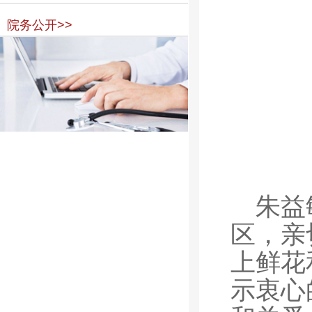
院务公开>>
朱益
区，亲
上鲜花
示衷心