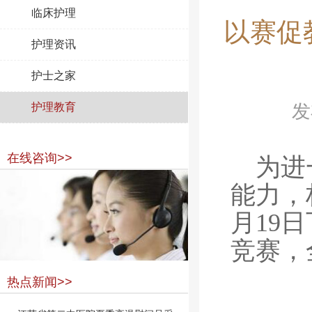
临床护理
以赛促
护理资讯
护士之家
护理教育
发
在线咨询>>
为进
能力，
月19
竞赛，
热点新闻>>