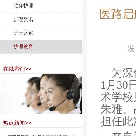
临床护理
医路启
护理资讯
护士之家
护理教育
发
在线咨询>>
为深
1月3
术学校
朱雅、
担任此
热点新闻>>