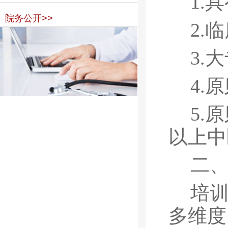
1.
具
院务公开>>
2.
临
3.
大
4.
原
5.
原
以上中
二
培
多
维度