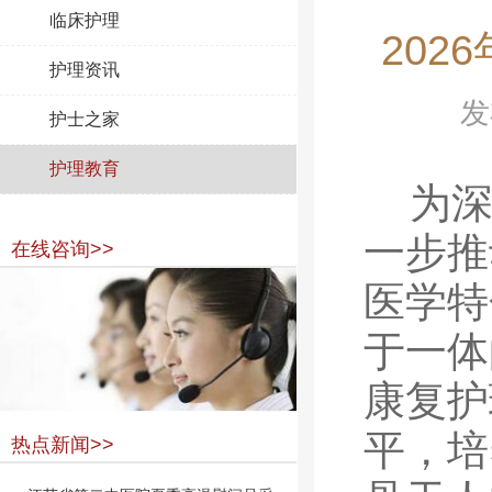
临床护理
20
护理资讯
发
护士之家
护理教育
为
一步推
在线咨询>>
医学特
于一体
康复护
平，培
热点新闻>>