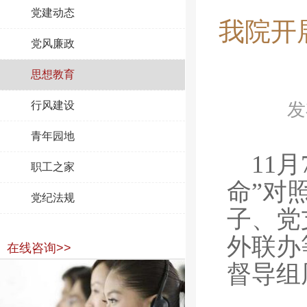
党建动态
我院开
党风廉政
思想教育
行风建设
发
青年园地
11
职工之家
命”
对
党纪法规
子、党
外联办
在线咨询>>
督导组