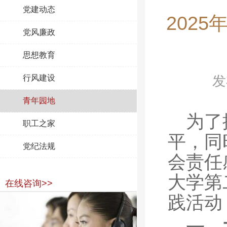
党建动态
202
党风廉政
思想教育
行风建设
发
青年园地
为了
职工之家
平，同
党纪法规
会责任
大学第
在线咨询>>
践活动