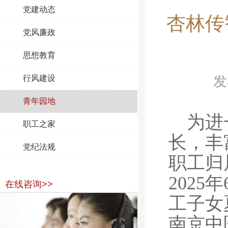
党建动态
杏林传
党风廉政
思想教育
行风建设
发
青年园地
为进
职工之家
长，丰
党纪法规
职工归
202
在线咨询>>
工子女
南京中