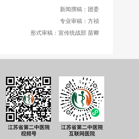
新闻撰稿：团委
专业审稿：方祯
形式审稿：宣传统战部 苗卿