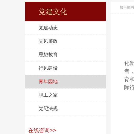
您当前的
党建文化
党建动态
党风廉政
思想教育
化
行风建设
者
育
青年园地
际
职工之家
党纪法规
在线咨询>>