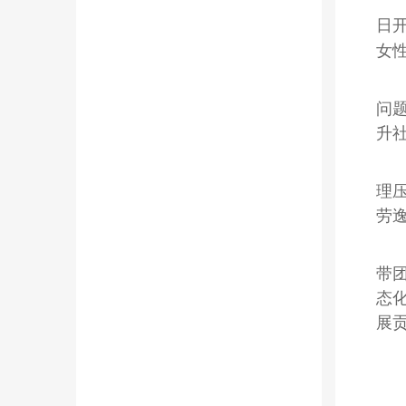
日
女
问
升
理
劳
带
态
展