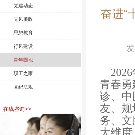
党建动态
​ 奋进
党风廉政
思想教育
行风建设
发
青年园地
20
职工之家
青春勇
党纪法规
诊、中
友、规
在线咨询>>
务、文
大维度