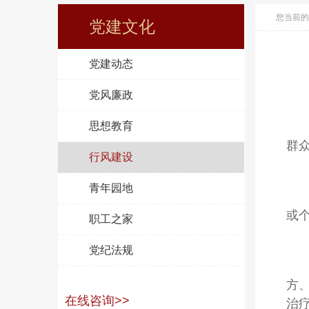
您当前的
党建文化
党建动态
党风廉政
思想教育
群
行风建设
青年园地
或
职工之家
党纪法规
方
在线咨询>>
治