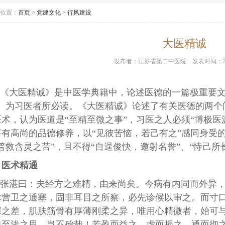
位置：
首页
>
党建文化
>
行风建设
大医精诚
发布者：
江苏省第二中医院
发表时间：
《大医精诚》是中医学典籍中，论述医德的一篇极重要文
”。为习医者所必读。《大医精诚》论述了有关医德的两个
医术，认为医道是“至精至微之事”，习医之人必须“博极医
要有高尚的品德修养，以“见彼苦恼，若己有之”感同身受的
普救含灵之苦”，且不得“自逞俊快，邀射名誉”、“恃己所
医术精通
张湛曰：夫经方之难精，由来尚矣。今病有内同而外异
脉营卫之通塞，固非耳目之所察，必先诊候以审之。而寸
深之差，肌肤筋骨有厚薄刚柔之异，唯用心精微者，始可
粗至浅之思，岂不殆哉！若盈而益之，虚而损之，通而彻