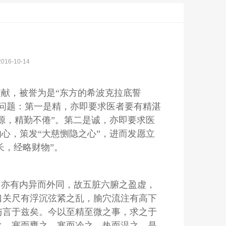
2016-10-14
献，被誉为是“东方的希波克拉底誓
问题：第一是精，亦即要求医者要有精湛
源，精勤不倦”。第二是诚，亦即要求医
心，策发“大慈恻隐之心”，进而发愿立
长，经略财物”。
，亦有内异而外同，故五脏六腑之盈虚，
口关尺有浮沉弦紧之乱，腧穴流注有高下
与言于兹矣。今以至精至微之事，求之于
之，塞而壅之，寒而冷之，热而温之，是