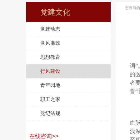
您当前的
党建文化
党建动态
党风廉政
思想教育
词
行风建设
的
者
青年园地
誓“
职工之家
党纪法规
血
浅
在线咨询>>
至