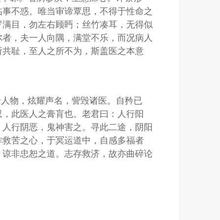
临事不惑。唯当审谛覃思，不得于性命之
罗满目，勿左右顾眄；丝竹凑耳，无得似
尔者，夫一人向隅，满堂不乐，而况病人
所共耻，至人之所不为，斯盖医之本意
论人物，炫耀声名，訾毁诸医。自矜已
双，此医人之膏肓也。老君曰：人行阳
；人行阴恶，鬼神害之。寻此二途，阴阳
作救苦之心，于冥运道中，自感多福者
，谅非忠恕之道。志存救济，故亦曲碎论