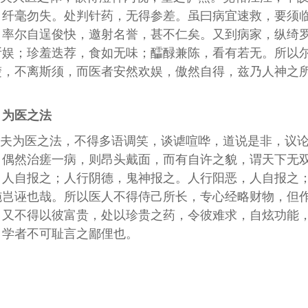
，纤毫勿失。处判针药，无得参差。虽曰病宜速救，要须
，率尔自逞俊快，邀射名誉，甚不仁矣。又到病家，纵绮
所娱；珍羞迭荐，食如无味；醽醁兼陈，看有若无。所以
楚，不离斯须，而医者安然欢娱，傲然自得，兹乃人神之
。
为医之法
夫为医之法，不得多语调笑，谈谑喧哗，道说是非，议
。偶然治瘥一病，则昂头戴面，而有自许之貌，谓天下无
，人自报之；人行阴德，鬼神报之。人行阳恶，人自报之
施岂诬也哉。所以医人不得侍己所长，专心经略财物，但
。又不得以彼富贵，处以珍贵之药，令彼难求，自炫功能
，学者不可耻言之鄙俚也。