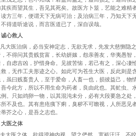
加其疾而望其生，吾见其死矣。故医方卜筮，艺能之难精
，读方三年，便谓天下无病可治；及治病三年，乃知天下
，不得道听途说，而言医道已了，深自误哉。
诚心救人
凡大医治病，必当安神定志，无欲无求，先发大慈恻隐
者，不得问其贵贱贫富，长幼妍媸，怨亲善友，华夷愚智
后，自虑吉凶，护惜身命。见彼苦恼，若己有之，深心凄
赴救，无作工夫形迹之心。如此可为苍生大医，反此则是
急，虽曰贱畜贵人，至于爱命，人畜一也，损彼益己，物
。吾今此方，所以不用生命为药者，良由此也。其虻虫、
此例。只如鸡卵一物，以其混沌未分，必有大段要急之处
亦所不及也。其有患疮痍下痢，臭秽不可瞻视，人所恶见
念蒂芥之心，是吾之志也。
大医之体
夫大医之体，欲得澄神内视，望之俨然。宽裕汪汪，不