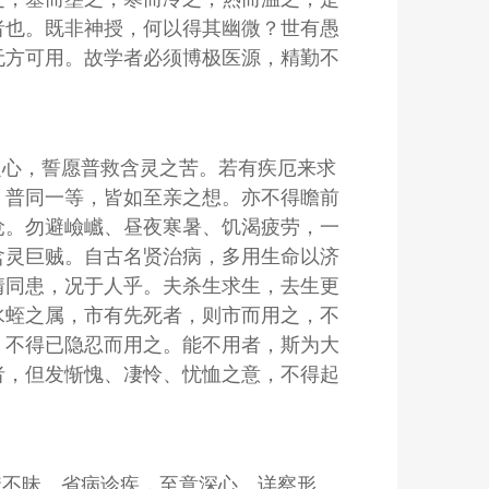
者也。既非神授，何以得其幽微？世有愚
无方可用。故学者必须博极医源，精勤不
之心，誓愿普救含灵之苦。若有疾厄来求
，普同一等，皆如至亲之想。亦不得瞻前
怆。勿避嶮巇、昼夜寒暑、饥渴疲劳，一
含灵巨贼。自古名贤治病，多用生命以济
情同患，况于人乎。夫杀生求生，去生更
水蛭之属，市有先死者，则市而用之，不
，不得已隐忍而用之。能不用者，斯为大
者，但发惭愧、凄怜、忧恤之意，不得起
皎不昧。省病诊疾，至意深心。详察形