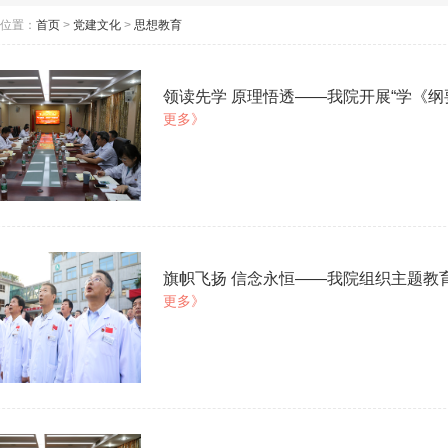
位置：
首页
>
党建文化
>
思想教育
领读先学 原理悟透——我院开展“学《纲
更多》
旗帜飞扬 信念永恒——我院组织主题教
更多》