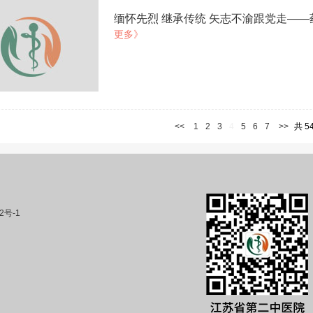
缅怀先烈 继承传统 矢志不渝跟党走—
更多》
<<
1
2
3
4
5
6
7
>>
共 5
2号-1