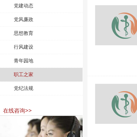
党建动态
党风廉政
思想教育
行风建设
青年园地
职工之家
党纪法规
在线咨询>>