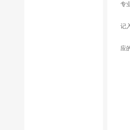
专
记
应