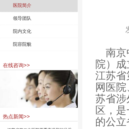
医院简介
领导团队
院内文化
院容院貌
南京
院）成
在线咨询>>
江苏省
网医院
苏省涉
区，是
热点新闻>>
的公立