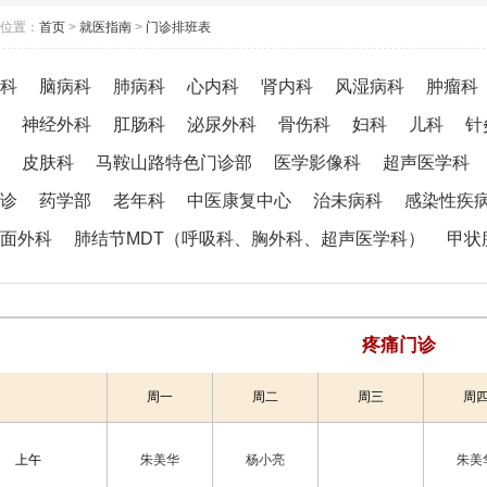
位置：
首页
>
就医指南
>
门诊排班表
科
脑病科
肺病科
心内科
肾内科
风湿病科
肿瘤科
神经外科
肛肠科
泌尿外科
骨伤科
妇科
儿科
针
皮肤科
马鞍山路特色门诊部
医学影像科
超声医学科
诊
药学部
老年科
中医康复中心
治未病科
感染性疾
面外科
肺结节MDT（呼吸科、胸外科、超声医学科）
甲状
疼痛门诊
周一
周二
周三
周
上午
朱美华
杨小亮
朱美