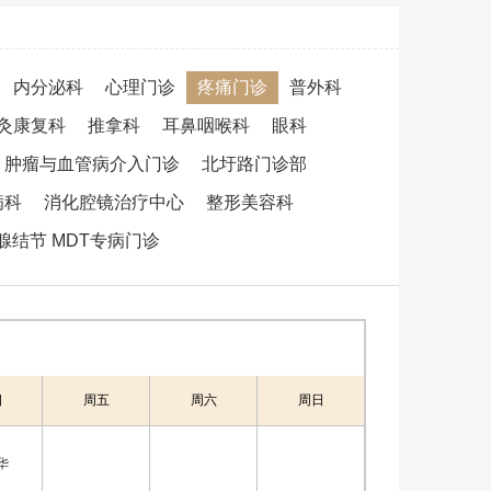
内分泌科
心理门诊
疼痛门诊
普外科
灸康复科
推拿科
耳鼻咽喉科
眼科
肿瘤与血管病介入门诊
北圩路门诊部
病科
消化腔镜治疗中心
整形美容科
腺结节 MDT专病门诊
四
周五
周六
周日
华