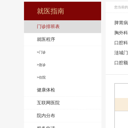
您当前的
就医指南
脾胃病
门诊排班表
胸外科
就医程序
口腔科
>门诊
涟城门
口腔额
>急诊
>住院
健康体检
互联网医院
院内分布