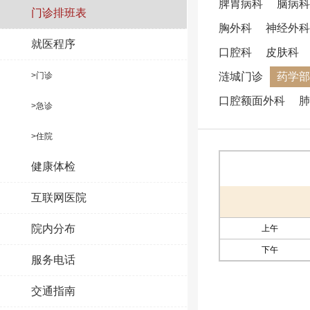
脾胃病科
脑病科
门诊排班表
胸外科
神经外科
就医程序
口腔科
皮肤科
>门诊
涟城门诊
药学部
口腔额面外科
肺
>急诊
>住院
健康体检
互联网医院
院内分布
上午
下午
服务电话
交通指南