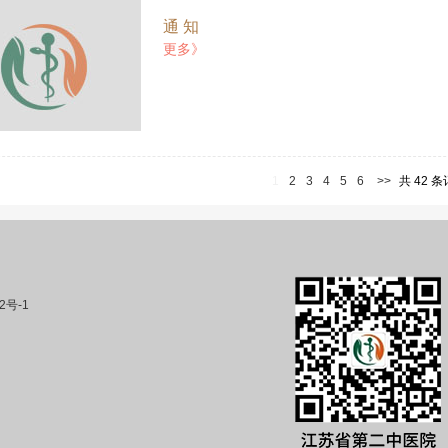
通 知
更多》
1
2
3
4
5
6
>>
共 42 
2号-1