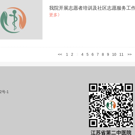
我院开展志愿者培训及社区志愿服务工
更多》
<<
1
2
3
4
5
6
7
8
9
10
11
>>
2号-1