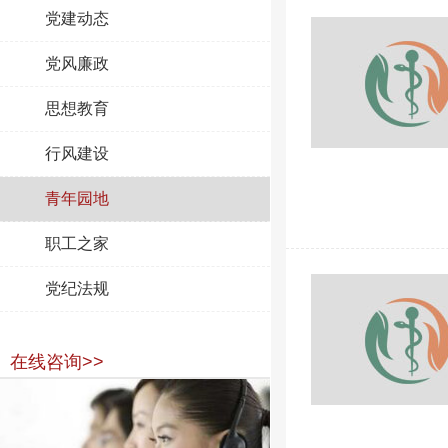
党建动态
党风廉政
思想教育
行风建设
青年园地
职工之家
党纪法规
在线咨询>>