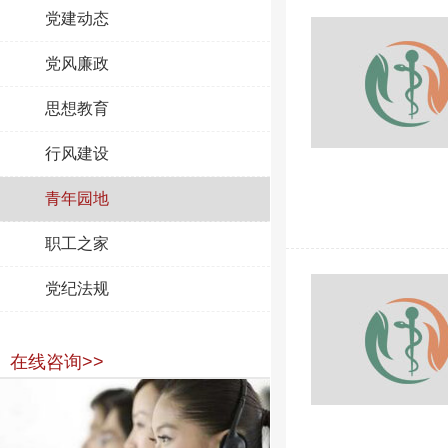
党建动态
党风廉政
思想教育
行风建设
青年园地
职工之家
党纪法规
在线咨询>>