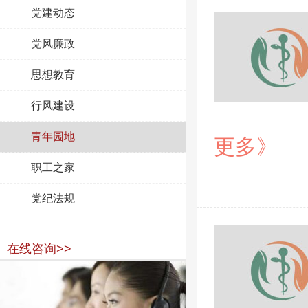
党建动态
党风廉政
思想教育
行风建设
青年园地
更多》
职工之家
党纪法规
在线咨询>>