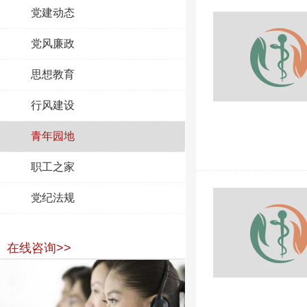
党建动态
党风廉政
思想教育
行风建设
青年园地
职工之家
党纪法规
在线咨询>>