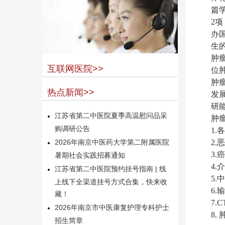
篇
2
办
生
肿
互联网医院>>
位
肿
热点新闻>>
发
研
江苏省第二中医院夏季高温慰问品采
肿
购调研公告
1
2
2026年南京中医药大学第二附属医院
3.
暑期社会实践招募通知
4
江苏省第二中医院预约挂号指南 | 线
5
上线下全渠道挂号方式合集，快来收
6.
藏！
7
2026年南京市中医康复护理专科护士
8.
招生简章