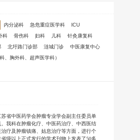
内分泌科
急危重症医学科
ICU
外科
骨伤科
妇科
儿科
针灸康复科
部
北圩路门诊部
涟城门诊
中医康复中心
吸科、胸外科、超声医学科）
江苏省中医药学会肿瘤专业学会副主任委员单
点。我科在肿瘤化疗、中医药治疗、中西医结
疫治疗及肿瘤镇痛、姑息治疗等方面，进行个
省级以上正式发行的学术刊物上发表了50多