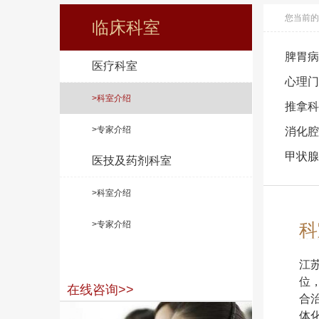
您当前的
临床科室
脾胃病
医疗科室
心理门
>科室介绍
推拿科
>专家介绍
消化腔
甲状腺
医技及药剂科室
>科室介绍
>专家介绍
科
江
位
在线咨询>>
合
体