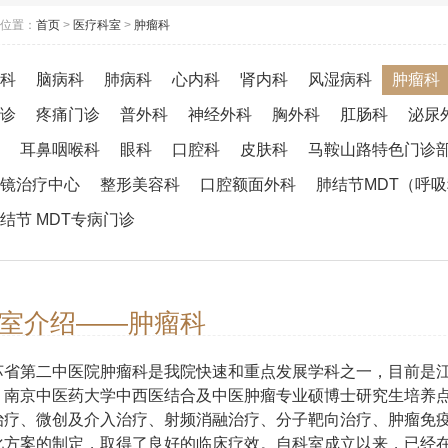
位置：
首页
>
医疗科室
>
肿瘤科
科
脑病科
肺病科
心内科
肾内科
风湿病科
肿瘤科
诊
疼痛门诊
普外科
神经外科
胸外科
肛肠科
泌尿
耳鼻咽喉科
眼科
口腔科
皮肤科
马鞍山路特色门诊
镜治疗中心
整形美容科
口腔额面外科
肺结节MDT（呼
结节 MDT专病门诊
室介绍——肿瘤科
苏省第二中医院肿瘤科是我院快速和重点发展学科之一，目前是
，南京中医药大学中西医结合及中医肿瘤专业硕博士研究生培养
治疗、微创及介入治疗、射频消融治疗、分子靶向治疗、肿瘤免
化方案的制定，取得了良好的临床疗效。自科室成立以来，已经在