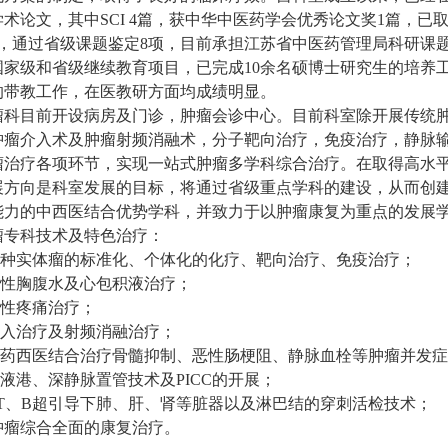
学术论文，其中SCI 4篇，获中华中医药学会优秀论文奖1篇，
项，通过省级课题鉴定8项，目前承担江苏省中医药管理局科研课
国家级和省级继续教育项目，已完成10余名硕博士研究生的培养
的带教工作，在医教研方面均成绩明显。
瘤科目前开设病房及门诊，肿瘤会诊中心。目前科室除开展传统
肿瘤介入术及肿瘤射频消融术，分子靶向治疗，免疫治疗，静脉
瘤治疗各项环节，实现一站式肿瘤多学科综合治疗。在取得高水
展方向是科室发展的目标，将通过省级重点学科的建设，从而创
能力的中西医结合优势学科，并致力于以肿瘤康复为重点的发展
瘤专科技术及特色治疗：
.各种实体瘤的标准化、个体化的化疗、靶向治疗、免疫治疗；
.恶性胸腹水及心包积液治疗；
癌性疼痛治疗；
.介入治疗及射频消融治疗；
.中药西医结合治疗骨髓抑制、恶性肠梗阻、静脉血栓等肿瘤并发
输液港、深静脉置管技术及PICC的开展；
.CT、B超引导下肺、肝、肾等脏器以及淋巴结的穿刺活检技术；
 肿瘤综合全面的康复治疗。