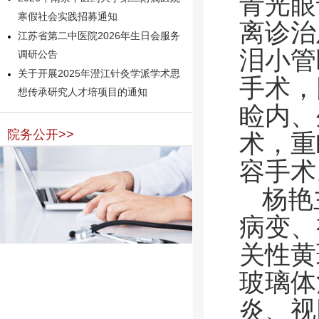
青光眼
寒假社会实践招募通知
离诊治
江苏省第二中医院2026年生日会服务
泪小管
调研公告
关于开展2025年澄江针灸学派学术思
手术，
想传承研究人才培项目的通知
睑内、
院务公开>>
术，重
容手术
杨艳
病变、
关性黄
玻璃体
炎、视