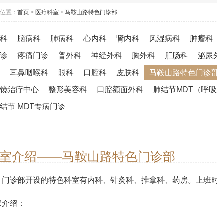
位置：
首页
>
医疗科室
>
马鞍山路特色门诊部
科
脑病科
肺病科
心内科
肾内科
风湿病科
肿瘤科
诊
疼痛门诊
普外科
神经外科
胸外科
肛肠科
泌尿
耳鼻咽喉科
眼科
口腔科
皮肤科
马鞍山路特色门诊
镜治疗中心
整形美容科
口腔额面外科
肺结节MDT（呼
结节 MDT专病门诊
室介绍——马鞍山路特色门诊部
门诊部开设的特色科室有内科、针灸科、推拿科、药房。上班
家介绍：