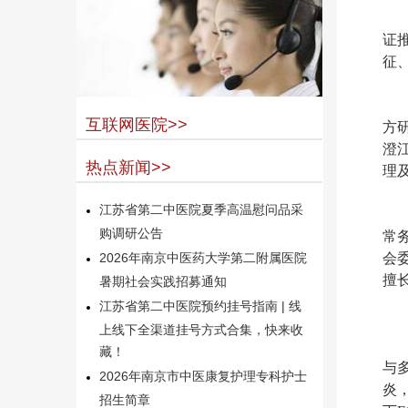
证
征
互联网医院>>
方
澄
热点新闻>>
理
江苏省第二中医院夏季高温慰问品采
购调研公告
常
会
2026年南京中医药大学第二附属医院
擅
暑期社会实践招募通知
江苏省第二中医院预约挂号指南 | 线
上线下全渠道挂号方式合集，快来收
藏！
与
2026年南京市中医康复护理专科护士
炎
招生简章