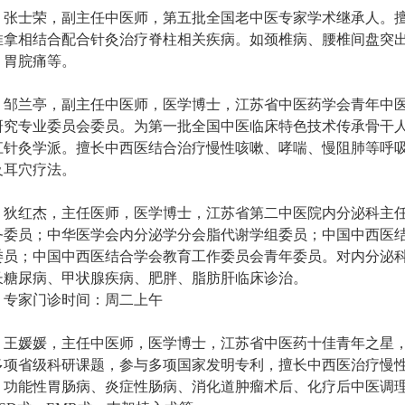
张士荣，副主任中医师，第五批全国老中医专家学术继承人。
推拿相结合配合针灸治疗脊柱相关疾病。如颈椎病、腰椎间盘突
、胃脘痛等。
邹兰亭，副主任中医师，医学博士，江苏省中医药学会青年中
研究专业委员会委员。为第一批全国中医临床特色技术传承骨干
江针灸学派。擅长中西医结合治疗慢性咳嗽、哮喘、慢阻肺等呼
及耳穴疗法。
狄红杰，主任医师，医学博士，江苏省第二中医院内分泌科主
务委员；中华医学会内分泌学分会脂代谢学组委员；中国中西医
委员；中国中西医结合学会教育工作委员会青年委员。对内分泌
长糖尿病、甲状腺疾病、肥胖、脂肪肝临床诊治。
专家门诊时间：周二上午
王媛媛，主任中医师，医学博士，江苏省中医药十佳青年之星
多项省级科研课题，参与多项国家发明专利，擅长中西医治疗慢
，功能性胃肠病、炎症性肠病、消化道肿瘤术后、化疗后中医调