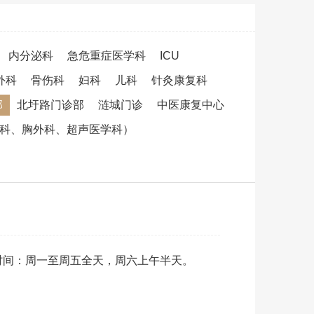
内分泌科
急危重症医学科
ICU
外科
骨伤科
妇科
儿科
针灸康复科
部
北圩路门诊部
涟城门诊
中医康复中心
吸科、胸外科、超声医学科）
时间：周一至周五全天，周六上午半天。