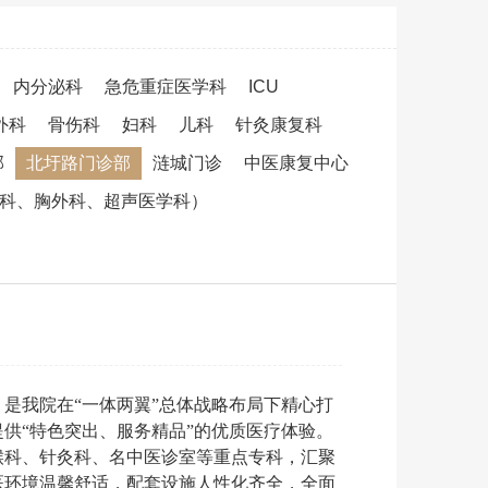
内分泌科
急危重症医学科
ICU
外科
骨伤科
妇科
儿科
针灸康复科
部
北圩路门诊部
涟城门诊
中医康复中心
吸科、胸外科、超声医学科）
是我院在“一体两翼”总体战略布局下精心打
供“特色突出、服务精品”的优质医疗体验。
咽喉科、针灸科、名中医诊室等重点专科，汇聚
医环境温馨舒适，配套设施人性化齐全，全面