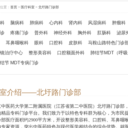
位置：
首页
>
医疗科室
>
北圩路门诊部
科
脑病科
肺病科
心内科
肾内科
风湿病科
肿瘤科
诊
疼痛门诊
普外科
神经外科
胸外科
肛肠科
泌尿
耳鼻咽喉科
眼科
口腔科
皮肤科
马鞍山路特色门诊
镜治疗中心
整形美容科
口腔额面外科
肺结节MDT（呼
结节 MDT专病门诊
室介绍——北圩路门诊部
京中医药大学第二附属医院（江苏省第二中医院）北圩路门诊部，
的精品专科门诊平台。我们致力于以特色专科群为核心，为市民提
诊部医疗面积约2900平方米，开设整形美容科、口腔科、耳鼻
内专家资源，突出中医药特色与现代医学相结合的综合优势。就