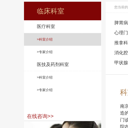
您当前的
临床科室
脾胃病
医疗科室
心理门
>科室介绍
推拿科
>专家介绍
消化腔
甲状腺
医技及药剂科室
>科室介绍
>专家介绍
科
南
造
在线咨询>>
门
院