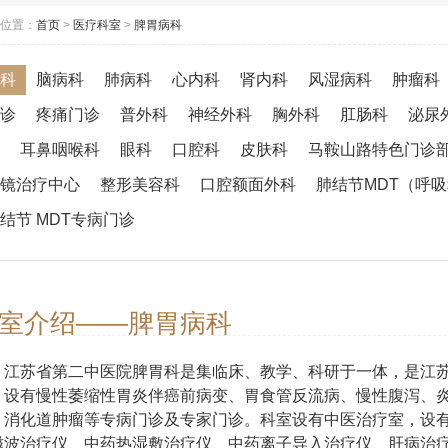
位置：
首页
>
医疗科室
>
脾胃病科
科
脑病科
肺病科
心内科
肾内科
风湿病科
肿瘤科
诊
疼痛门诊
普外科
神经外科
胸外科
肛肠科
泌尿
耳鼻咽喉科
眼科
口腔科
皮肤科
马鞍山路特色门诊
镜治疗中心
整形美容科
口腔额面外科
肺结节MDT（呼
结节 MDT专病门诊
室介绍——脾胃病科
江苏省第二中医院脾胃科是集临床、教学、科研于一体，是江苏
，设有慢性萎缩性胃炎伴癌前病变、胃食管反流病、慢性腹泻、
、消化道肿瘤等专病门诊及专家门诊。科室设有中医治疗室，设
磁波治疗仪、中药热湿敷治疗仪、中药离子导入治疗仪、肝病治