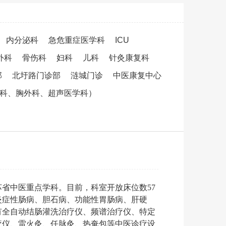
内分泌科
急危重症医学科
ICU
外科
骨伤科
妇科
儿科
针灸康复科
部
北圩路门诊部
涟城门诊
中医康复中心
吸科、胸外科、超声医学科）
省中医重点学科。目前，科室开放床位数57
炎症性肠病、胆石病、功能性胃肠病、肝硬
有全自动结肠灌洗治疗仪、频谱治疗仪、特定
疗仪、雷火灸、任脉灸、热奄包等中医诊疗设