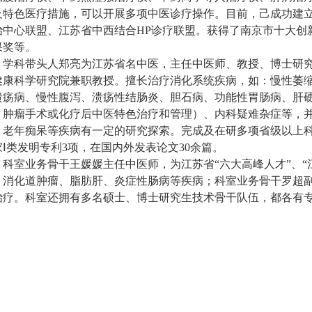
及特色医疗措施，可以开展多项中医诊疗操作。目前，己成功建
治中心联盟、江苏省中西结合HP诊疗联盟。获得了南京市十大创
果奖等。
学科带头人郑亮为江苏省名中医，主任中医师、教授、博士研
健康科学研究院兼职教授。擅长治疗消化系统疾病，如：慢性萎
溃疡病、慢性腹泻、溃疡性结肠炎、胆石病、功能性胃肠病、肝
、肿瘤手术或化疗后中医特色治疗和管理）、内科疑难杂症等，
、老年痴呆等疾病有一定的研究探索。完成及在研多项省级以上科
家Ⅰ类发明专利3项，在国内外发表论文30余篇。
科室业务骨干王媛媛主任中医师，为江苏省“六大高峰人才”、“
、消化道肿瘤、脂肪肝、炎症性肠病等疾病；科室业务骨干罗超
治疗。科室还拥有多名硕士、博士研究生技术骨干队伍，都各有