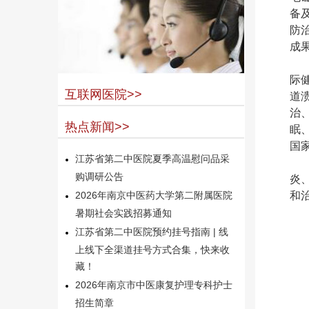
备
防
成
际
互联网医院>>
道
治
热点新闻>>
眠
国
江苏省第二中医院夏季高温慰问品采
购调研公告
炎
和
2026年南京中医药大学第二附属医院
暑期社会实践招募通知
江苏省第二中医院预约挂号指南 | 线
上线下全渠道挂号方式合集，快来收
藏！
2026年南京市中医康复护理专科护士
招生简章