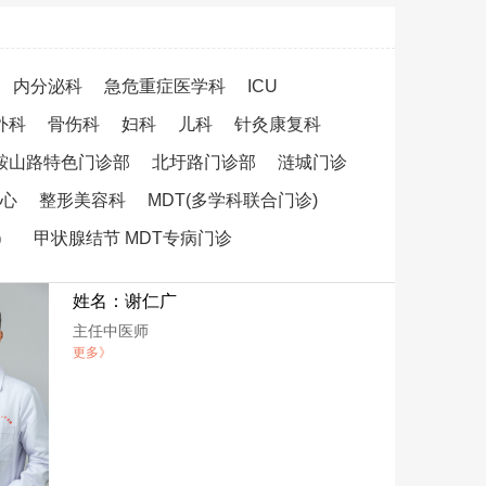
内分泌科
急危重症医学科
ICU
外科
骨伤科
妇科
儿科
针灸康复科
鞍山路特色门诊部
北圩路门诊部
涟城门诊
心
整形美容科
MDT(多学科联合门诊)
）
甲状腺结节 MDT专病门诊
姓名：谢仁广
主任中医师
更多》