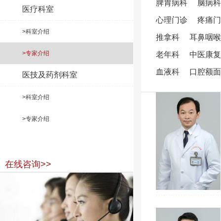
脾胃病科
脑病科
医疗科室
心理门诊
疼痛门
>科室介绍
推拿科
耳鼻咽喉
>专家介绍
老年科
中医康复
血液科
口腔额面
医技及药剂科室
>科室介绍
>专家介绍
在线咨询>>