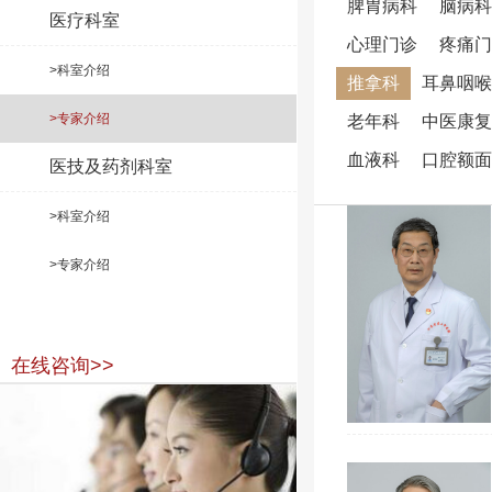
脾胃病科
脑病科
医疗科室
心理门诊
疼痛门
>科室介绍
推拿科
耳鼻咽喉
>专家介绍
老年科
中医康复
血液科
口腔额面
医技及药剂科室
>科室介绍
>专家介绍
在线咨询>>