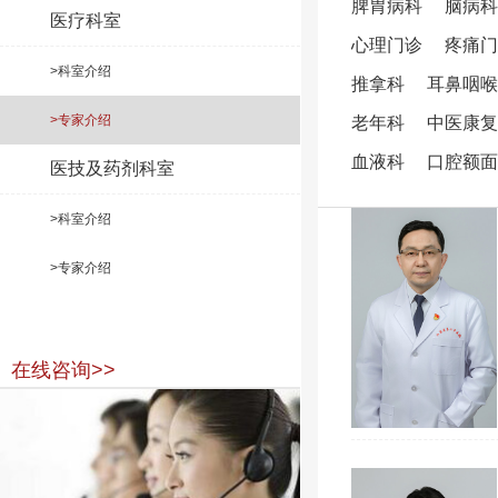
脾胃病科
脑病科
医疗科室
心理门诊
疼痛门
>科室介绍
推拿科
耳鼻咽喉
>专家介绍
老年科
中医康复
血液科
口腔额面
医技及药剂科室
>科室介绍
>专家介绍
在线咨询>>