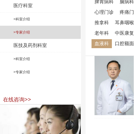
脾胃病科
脑病科
医疗科室
心理门诊
疼痛门
>科室介绍
推拿科
耳鼻咽喉
>专家介绍
老年科
中医康复
血液科
口腔额面
医技及药剂科室
>科室介绍
>专家介绍
在线咨询>>