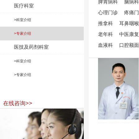
脾胃病科
脑病科
医疗科室
心理门诊
疼痛门
>科室介绍
推拿科
耳鼻咽喉
>专家介绍
老年科
中医康复
血液科
口腔额面
医技及药剂科室
>科室介绍
>专家介绍
在线咨询>>