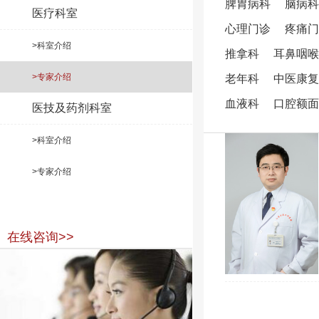
脾胃病科
脑病科
医疗科室
心理门诊
疼痛门
>科室介绍
推拿科
耳鼻咽喉
>专家介绍
老年科
中医康复
血液科
口腔额面
医技及药剂科室
>科室介绍
>专家介绍
在线咨询>>